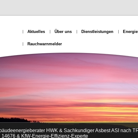
Aktuelles
Über uns
Dienstleistungen
Energie
Rauchwarnmelder
ebäudeenergieberater HWK & Sachkundiger Asbest ASI nach TR
4676 & KfW-Energie-Effizienz-Experte