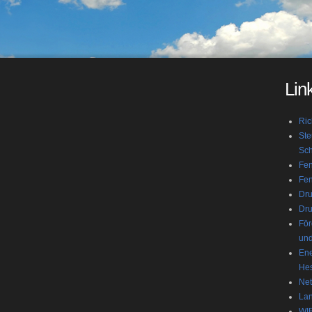
Lin
Ric
Ste
Sch
Fen
Fen
Dr
Dru
För
und
Ene
He
Net
Lan
WIB