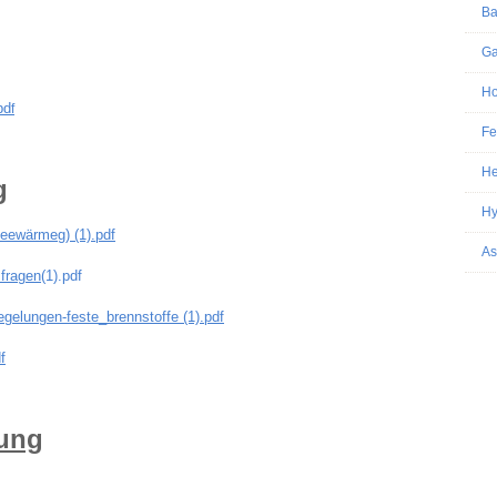
Ba
Ga
Ho
pd
f
Fe
He
g
Hy
eewärmeg) (1).pdf
As
fragen
(1).pdf
gelungen-feste_brennstoffe (1).pdf
f
ung