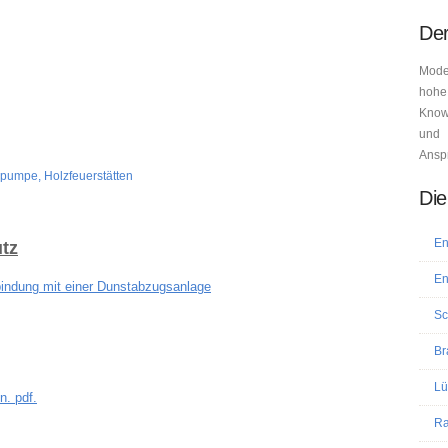
Der
Mode
hohe
Know-
und 
Ansp
pumpe, Holzfeuerstätten
Die
En
tz
En
bindung mit einer Dunstabzugsanlage
Sc
Br
Lü
n. pdf.
Ra