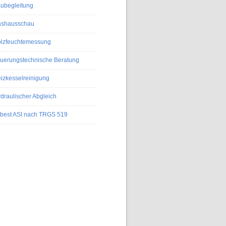
ubegleitung
shausschau
lzfeuchtemessung
uerungstechnische Beratung
izkesselreinigung
draulischer Abgleich
best ASI nach TRGS 519