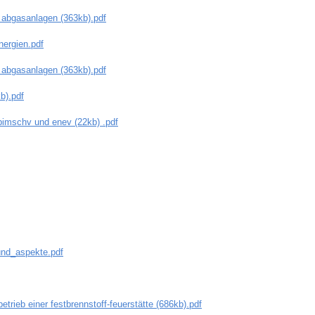
 abgasanlagen (363kb).pdf
nergien.pdf
 abgasanlagen (363kb).pdf
b).pdf
 bimschv und enev (22kb) .pdf
nd_aspekte.pdf
etrieb einer festbrennstoff-feuerstätte (686kb).pdf