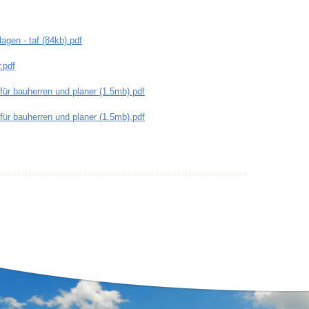
gen - taf (84kb).pdf
.pdf
ür bauherren und planer (1.5mb).pdf
ür bauherren und planer (1.5mb).pdf