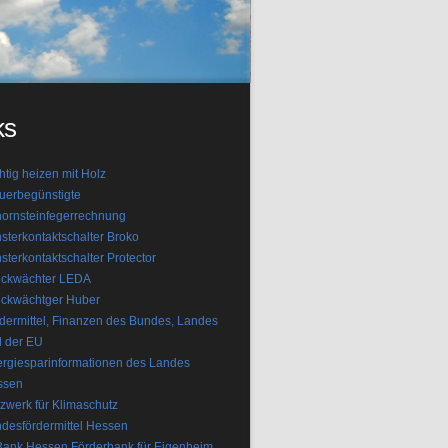
ks
htig heizen mit Holz
uerbegünstigte
ornsteinfegerrechnung
sterkontaktschalter Broko
sterkontaktschalter Protector
uckwächter LEDA
ckwächtger Huber
dermittel, Finanzen des Bundes, Landes
 der EU
rgiesparinformationen des Landes
ssen
zwerk für Klimaschutz
desfördermittel Hessen
ank Hessen Förderbank für Eigenheim