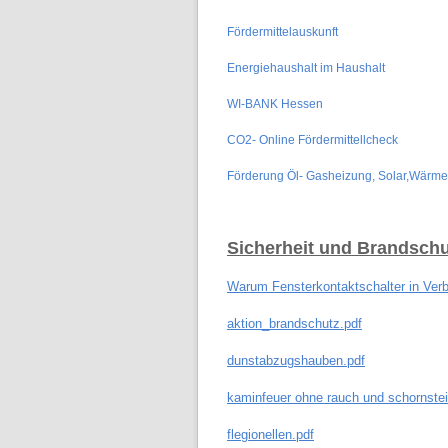
Fördermittelauskunft
Energiehaushalt im Haushalt
WI-B
ANK Hessen
CO2- Online Fördermittellcheck
Förderung Öl- Gasheizung, Solar,Wärme
Sicherheit und Brandschu
Warum Fensterkontaktschalter in Ver
aktion_brandschutz.pdf
dunstabzugshauben.pdf
kaminfeuer ohne rauch und schornstei
f
legionellen.pdf