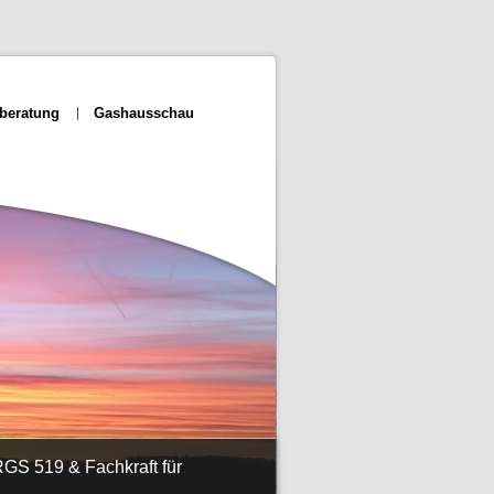
beratung
Gashausschau
GS 519 & Fachkraft für