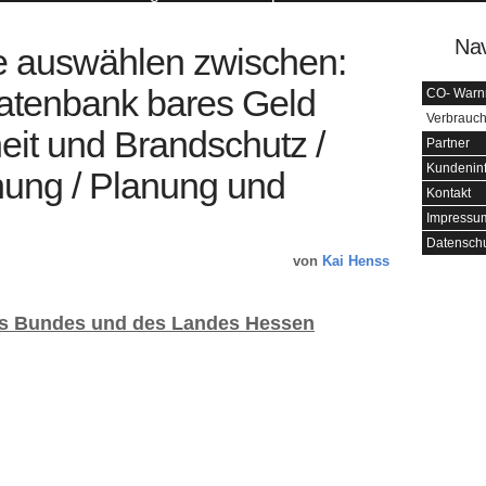
Nav
e auswählen zwischen:
datenbank bares Geld
CO- Warn
Verbrauch
eit und Brandschutz /
Partner
Kundenin
ung / Planung und
Kontakt
Impressu
Datenschu
von
Kai Henss
es Bundes und des Landes Hessen