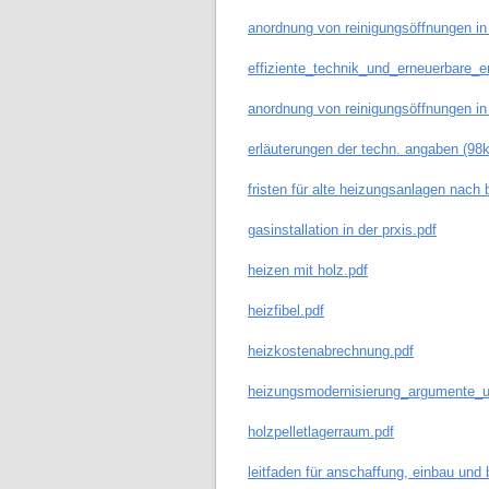
anordnung von reinigungsöffnungen in
effiziente_technik_und_erneuerbare_e
anordnung von reinigungsöffnungen in
erläuterungen der techn. angaben (98k
fristen für alte heizungsanlagen nach
gasinstallation in der prxis.pdf
heizen mit holz.pdf
heizfibel.pdf
heizkostenabrechnung.pdf
heizungsmodernisierung_argumente_u
holzpelletlagerraum.pdf
leitfaden für anschaffung, einbau und b