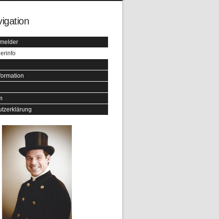
igation
melder
erinfo
formation
m
tzerklärung