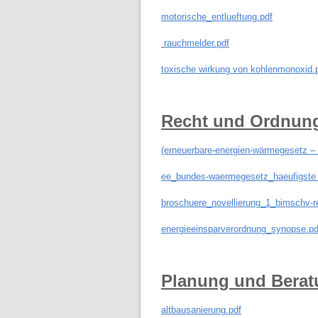
motorische_entlueftung.pdf
rauchmelder.pdf
toxische wirkung von kohlenmonoxid.
Recht und Ordnun
(erneuerbare-energien-wärmegesetz – 
ee_bundes-waermegesetz_haeufigste 
broschuere_novellierung_1_bimschv-re
energieeinsparverordnung_synopse.pd
Planung und Berat
altbausanierung.pdf